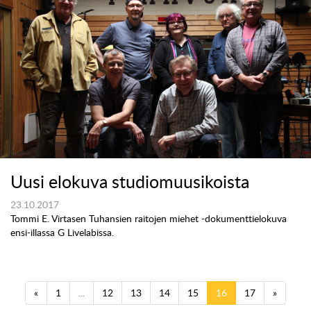
Uusi elokuva studiomuusikoista
23.10.2017
Tommi E. Virtasen Tuhansien raitojen miehet -dokumenttielokuva
ensi-illassa G Livelabissa.
«
1
...
12
13
14
15
16
17
»