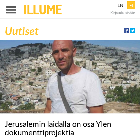
EN
FI
Illume
Kirjaudu sisään
Menu
Uutiset
Jerusalemin laidalla on osa Ylen
dokumenttiprojektia