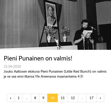
Pieni Punainen on valmis!
21.04.2020
Jouko Aaltosen elokuva Pieni Punainen (Little Red Bunch) on valmis
ja se saa ensi-iltansa Yle Areenassa maanantaina 4.5!
«
1
...
8
9
10
11
12
...
17
»