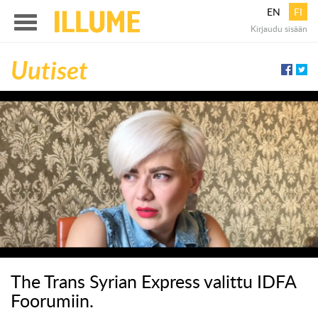
EN
FI
Illume
Kirjaudu sisään
Menu
Uutiset
The Trans Syrian Express valittu IDFA
Foorumiin.