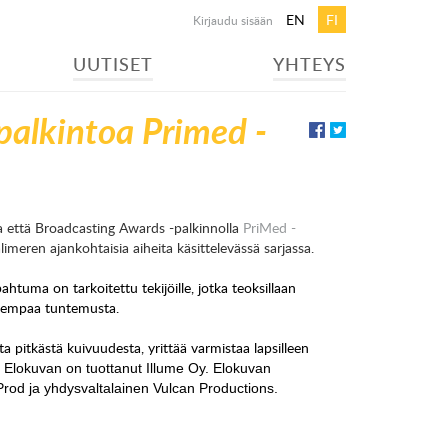
EN
FI
Kirjaudu sisään
UUTISET
YHTEYS
 palkintoa Primed -
lla että Broadcasting Awards -palkinnolla
PriMed -
imeren ajankohtaisia aiheita käsittelevässä sarjassa.
htuma on tarkoitettu tekijöille, jotka teoksillaan
parempaa tuntemusta.
pitkästä kuivuudesta, yrittää varmistaa lapsilleen
.
Elokuvan on tuottanut Illume Oy. Elokuvan 
Prod ja yhdysvaltalainen Vulcan Productions. 