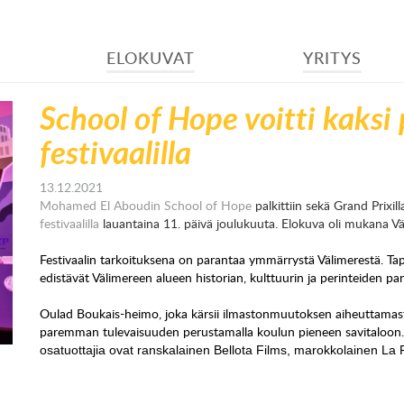
ELOKUVAT
YRITYS
School of Hope voitti kaksi
festivaalilla
13.12.2021
Mohamed El Aboudin
School of Hope
palkittiin sekä Grand Prixi
festivaalilla
lauantaina 11. päivä joulukuuta. Elokuva oli mukana Väl
Festivaalin tarkoituksena on parantaa ymmärrystä Välimerestä. Tapa
edistävät Välimereen alueen historian, kulttuurin ja perinteiden 
Oulad Boukais-heimo, joka kärsii ilmastonmuutoksen aiheuttamasta 
paremman tulevaisuuden perustamalla koulun pieneen savitaloon
osatuottajia ovat ranskalainen Bellota Films, marokkolainen La 