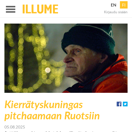
EN
FI
Illume
Kirjaudu sisään
Menu
Kierrätyskuningas
pitchaamaan Ruotsiin
05.08.2025