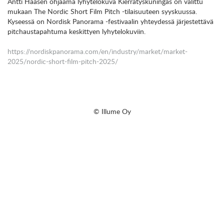
Antti Haasen ohjaama lyhytelokuva Kierrätyskuningas on valittu
mukaan The Nordic Short Film Pitch -tilaisuuteen syyskuussa.
Kyseessä on Nordisk Panorama -festivaalin yhteydessä järjestettävä
pitchaustapahtuma keskittyen lyhytelokuviin.
https://nordiskpanorama.com/en/industry/market/market-
2025/nordic-short-film-pitch-2025/
© Illume Oy