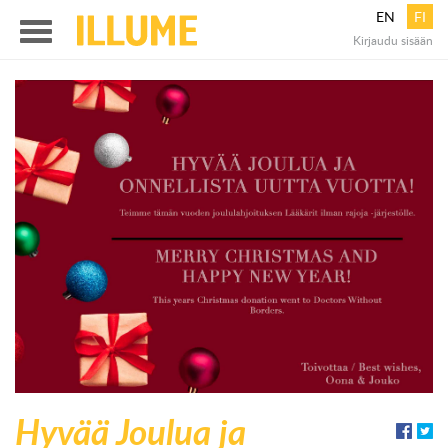
EN
FI
Illume
Kirjaudu sisään
Menu
Hyvää Joulua ja